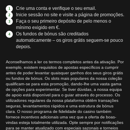
Crie uma conta e verifique o seu email.
Inicie sessão no site e visite a página de promoções.
Faça o seu primeiro depósito de pelo menos o
mínimo exigido em €.
Os fundos de bónus são creditados
automaticamente – os giros grátis seguem-se pouco
depois.
Aconselhamos a ler os termos completos antes da ativação. Por
exemplo, existem requisitos de apostas específicos a cumprir
antes de poder levantar quaisquer ganhos dos seus giros grátis
ou fundos de bónus. Os slots mais populares da nossa coleção
qualificam-se para esta promoção, dando-lhe uma vasta gama
de opções para experimentar. Se tiver dúvidas, a nossa equipa
de apoio está disponível para o guiar através do processo. Os
utilizadores regulares da nossa plataforma obtêm transações
seguras, levantamentos rápidos e uma estrutura de bónus
clara. O nosso programa de fidelidade do casino também
fornece incentivos adicionais uma vez que a oferta de boas-
vindas esteja totalmente utilizada. Opte sempre por notificações
para se manter atualizado com especiais sazonais e torneios