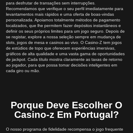
para desfrutar de transações sem interrupções.
Recomendamos que verifique o seu perfil imediatamente para
levantamentos mais rápidos e uma oferta de boas-vindas
personalizada. Apoiamos totalmente métodos de pagamento
localizados, que lhe permitem fazer depósitos instantâneos e
definir os seus próprios limites para um jogo seguro. Depois de
se registar, explore a nossa seleção sempre em mudança de
slots, jogos de mesa e casinos ao vivo. O Casino-Z tem jogos
de estúdios de topo que oferecem experiências imersivas,
gráficos de alta qualidade e uma vasta gama de oportunidades
de jackpot. Cada título mostra claramente as taxas de retorno
ao jogador, para que possa tomar decisões inteligentes em
cada giro ou mão.
Porque Deve Escolher O
Casino-z Em Portugal?
O nosso programa de fidelidade recompensa o jogo frequente