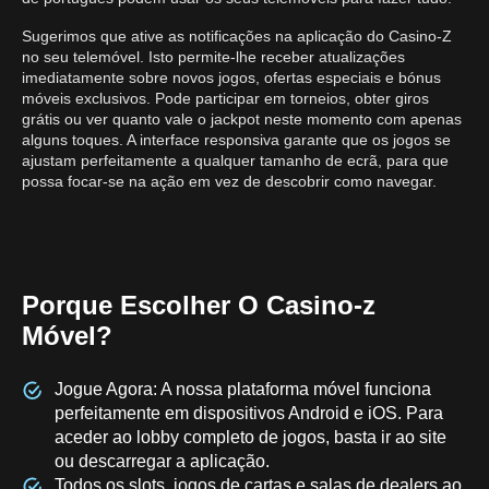
Sugerimos que ative as notificações na aplicação do Casino-Z
no seu telemóvel. Isto permite-lhe receber atualizações
imediatamente sobre novos jogos, ofertas especiais e bónus
móveis exclusivos. Pode participar em torneios, obter giros
grátis ou ver quanto vale o jackpot neste momento com apenas
alguns toques. A interface responsiva garante que os jogos se
ajustam perfeitamente a qualquer tamanho de ecrã, para que
possa focar-se na ação em vez de descobrir como navegar.
Porque Escolher O Casino-z
Móvel?
Jogue Agora: A nossa plataforma móvel funciona
perfeitamente em dispositivos Android e iOS. Para
aceder ao lobby completo de jogos, basta ir ao site
ou descarregar a aplicação.
Todos os slots, jogos de cartas e salas de dealers ao