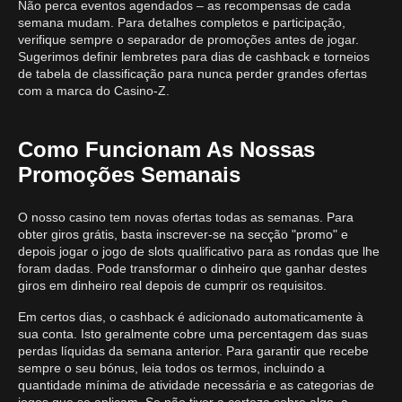
Não perca eventos agendados – as recompensas de cada
semana mudam. Para detalhes completos e participação,
verifique sempre o separador de promoções antes de jogar.
Sugerimos definir lembretes para dias de cashback e torneios
de tabela de classificação para nunca perder grandes ofertas
com a marca do Casino-Z.
Como Funcionam As Nossas
Promoções Semanais
O nosso casino tem novas ofertas todas as semanas. Para
obter giros grátis, basta inscrever-se na secção "promo" e
depois jogar o jogo de slots qualificativo para as rondas que lhe
foram dadas. Pode transformar o dinheiro que ganhar destes
giros em dinheiro real depois de cumprir os requisitos.
Em certos dias, o cashback é adicionado automaticamente à
sua conta. Isto geralmente cobre uma percentagem das suas
perdas líquidas da semana anterior. Para garantir que recebe
sempre o seu bónus, leia todos os termos, incluindo a
quantidade mínima de atividade necessária e as categorias de