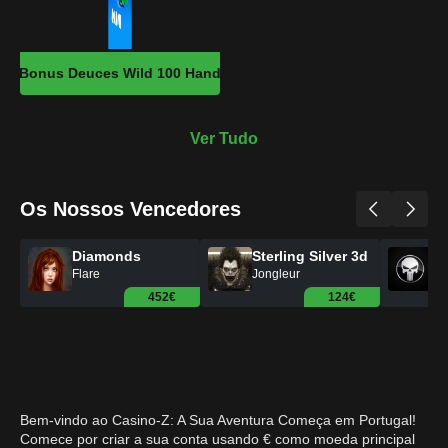
Inca Gold
Ver Tudo
Os Nossos Vencedores
Diamonds
Sterling Silver 3d
A
Flare
Jongleur
Br
452€
124€
Bem-vindo ao Casino-Z: A Sua Aventura Começa em Portugal!
Comece por criar a sua conta usando € como moeda principal