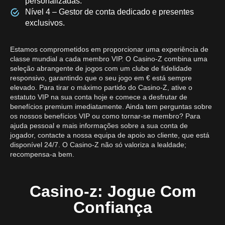
personalizadas.
Nível 4 – Gestor de conta dedicado e presentes
exclusivos.
Estamos comprometidos em proporcionar uma experiência de
classe mundial a cada membro VIP. O Casino-Z combina uma
seleção abrangente de jogos com um clube de fidelidade
responsivo, garantindo que o seu jogo em € está sempre
elevado. Para tirar o máximo partido do Casino-Z, ative o
estatuto VIP na sua conta hoje e comece a desfrutar de
benefícios premium imediatamente. Ainda tem perguntas sobre
os nossos benefícios VIP ou como tornar-se membro? Para
ajuda pessoal e mais informações sobre a sua conta de
jogador, contacte a nossa equipa de apoio ao cliente, que está
disponível 24/7. O Casino-Z não só valoriza a lealdade;
recompensa-a bem.
Casino-z: Jogue Com
Confiança