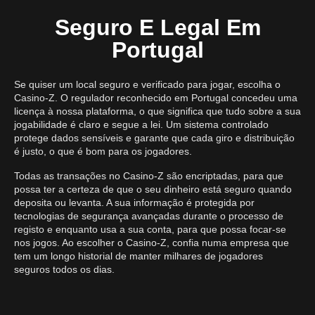
Seguro E Legal Em
Portugal
Se quiser um local seguro e verificado para jogar, escolha o
Casino-Z. O regulador reconhecido em Portugal concedeu uma
licença à nossa plataforma, o que significa que tudo sobre a sua
jogabilidade é claro e segue a lei. Um sistema controlado
protege dados sensíveis e garante que cada giro e distribuição
é justo, o que é bom para os jogadores.
Todas as transações no Casino-Z são encriptadas, para que
possa ter a certeza de que o seu dinheiro está seguro quando
deposita ou levanta. A sua informação é protegida por
tecnologias de segurança avançadas durante o processo de
registo e enquanto usa a sua conta, para que possa focar-se
nos jogos. Ao escolher o Casino-Z, confia numa empresa que
tem um longo historial de manter milhares de jogadores
seguros todos os dias.