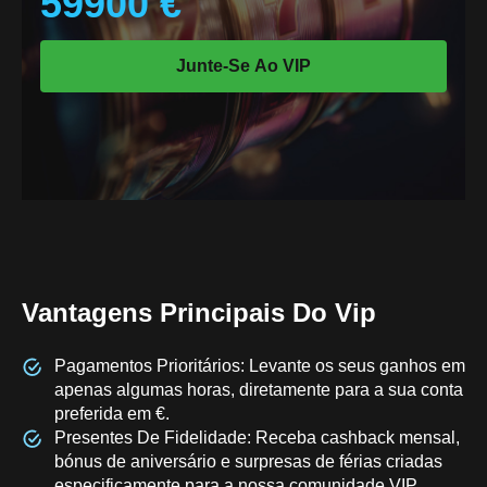
59900 €
Junte-Se Ao VIP
Vantagens Principais Do Vip
Pagamentos Prioritários: Levante os seus ganhos em
apenas algumas horas, diretamente para a sua conta
preferida em €.
Presentes De Fidelidade: Receba cashback mensal,
bónus de aniversário e surpresas de férias criadas
especificamente para a nossa comunidade VIP.