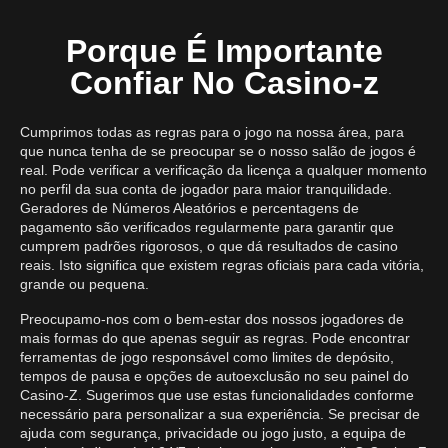
Porque É Importante
Confiar No Casino-z
Cumprimos todas as regras para o jogo na nossa área, para
que nunca tenha de se preocupar se o nosso salão de jogos é
real. Pode verificar a verificação da licença a qualquer momento
no perfil da sua conta de jogador para maior tranquilidade.
Geradores de Números Aleatórios e percentagens de
pagamento são verificados regularmente para garantir que
cumprem padrões rigorosos, o que dá resultados de casino
reais. Isto significa que existem regras oficiais para cada vitória,
grande ou pequena.
Preocupamo-nos com o bem-estar dos nossos jogadores de
mais formas do que apenas seguir as regras. Pode encontrar
ferramentas de jogo responsável como limites de depósito,
tempos de pausa e opções de autoexclusão no seu painel do
Casino-Z. Sugerimos que use estas funcionalidades conforme
necessário para personalizar a sua experiência. Se precisar de
ajuda com segurança, privacidade ou jogo justo, a equipa de