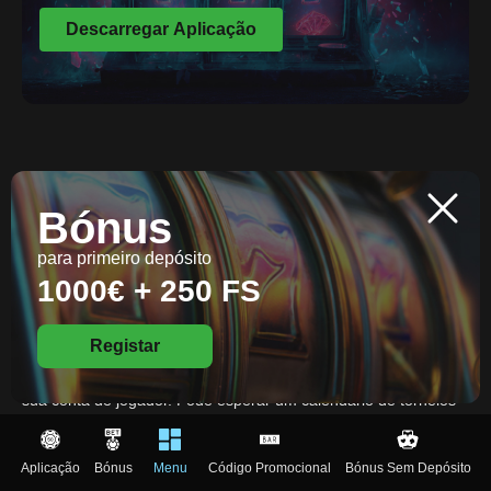
Descarregar Aplicação
Participe Nos Eventos
Bónus
Especiais Do Casino-z:
para primeiro depósito
Divirta-Se Nas
1000€ + 250 FS
Festividades De Portugal!
Registar
Pode inscrever-se na nossa próxima festa iniciando sessão na
sua conta de jogador. Pode esperar um calendário de torneios
cheio de diversão e sabor local, com eventos especiais
baseados em costumes e tradições locais. Certifique-se de que
as suas notificações estão ativadas para não perder estes
Aplicação
Bónus
Menu
Código Promocional
Bónus Sem Depósito
eventos especiais. Para participar, basta clicar na secção