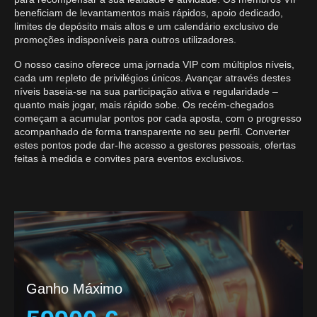
beneficiam de levantamentos mais rápidos, apoio dedicado,
limites de depósito mais altos e um calendário exclusivo de
promoções indisponíveis para outros utilizadores.
O nosso casino oferece uma jornada VIP com múltiplos níveis,
cada um repleto de privilégios únicos. Avançar através destes
níveis baseia-se na sua participação ativa e regularidade –
quanto mais jogar, mais rápido sobe. Os recém-chegados
começam a acumular pontos por cada aposta, com o progresso
acompanhado de forma transparente no seu perfil. Converter
estes pontos pode dar-lhe acesso a gestores pessoais, ofertas
feitas à medida e convites para eventos exclusivos.
Ganho Máximo