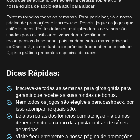
jogos que se aplicam. Se não tiver a certeza sobre algo, a
nossa equipa de apoio está aqui para ajudar.
Existem torneios todas as semanas. Para participar, vá à nossa
página de promoções e inscreva-se. Depois, jogue os jogos que
estão listados. Pontos totais ou multiplicadores de vitória são
usados para classificar os vencedores. Verifique as
recompensas da semana, pois mudam: sob a marca principal
do Casino-Z, os montantes de prémios frequentemente incluem
€, giros grátis e presentes especiais do casino.
Dicas Rápidas:
Inscreva-se todas as semanas para giros grátis para
garantir que recebe as suas rondas de bónus.
Nem todos os jogos são elegíveis para cashback, por
isso acompanhe quais são.
Leia as regras dos torneios com atenção – algumas
dependem do tamanho da aposta, outras de séries
de vitórias.
Visite frequentemente a nossa página de promoções