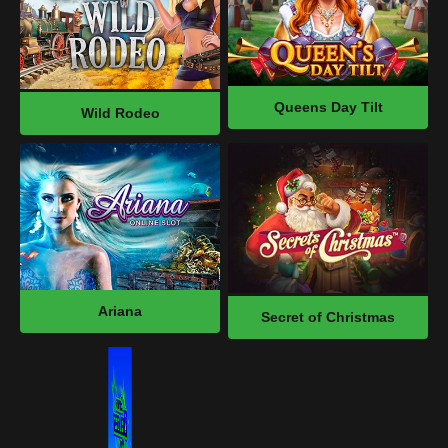
Queens Day Tilt
Wild Rodeo
Ariana
Secret of Christmas