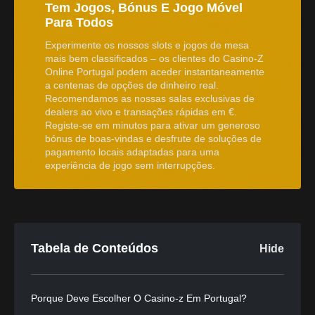
Tem Jogos, Bónus E Jogo Móvel
Para Todos
Experimente os nossos slots e jogos de mesa
mais bem classificados – os clientes do Casino-Z
Online Portugal podem aceder instantaneamente
a centenas de opções de dinheiro real.
Recomendamos as nossas salas exclusivas de
dealers ao vivo e transações rápidas em €.
Registe-se em minutos para ativar um generoso
bónus de boas-vindas e desfrute de soluções de
pagamento locais adaptadas para uma
experiência de jogo sem interrupções.
Tabela de Conteúdos
Hide
Porque Deve Escolher O Casino-z Em Portugal?