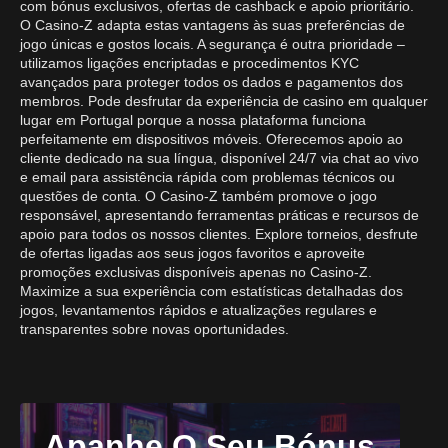
com bónus exclusivos, ofertas de cashback e apoio prioritário.
O Casino-Z adapta estas vantagens às suas preferências de
jogo únicas e gostos locais. A segurança é outra prioridade –
utilizamos ligações encriptadas e procedimentos KYC
avançados para proteger todos os dados e pagamentos dos
membros. Pode desfrutar da experiência de casino em qualquer
lugar em Portugal porque a nossa plataforma funciona
perfeitamente em dispositivos móveis. Oferecemos apoio ao
cliente dedicado na sua língua, disponível 24/7 via chat ao vivo
e email para assistência rápida com problemas técnicos ou
questões de conta. O Casino-Z também promove o jogo
responsável, apresentando ferramentas práticas e recursos de
apoio para todos os nossos clientes. Explore torneios, desfrute
de ofertas ligadas aos seus jogos favoritos e aproveite
promoções exclusivas disponíveis apenas no Casino-Z.
Maximize a sua experiência com estatísticas detalhadas dos
jogos, levantamentos rápidos e atualizações regulares e
transparentes sobre novas oportunidades.
Apanhe O Seu Bónus