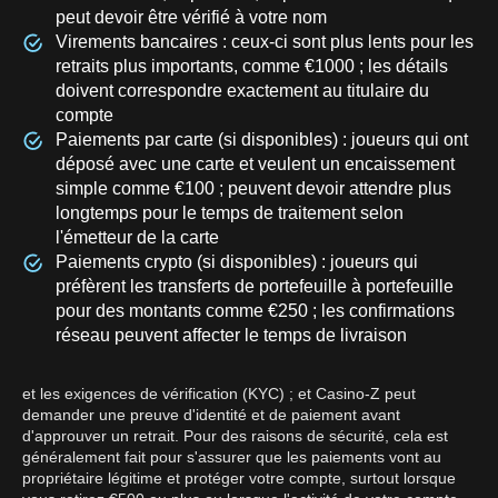
peut devoir être vérifié à votre nom
Virements bancaires : ceux-ci sont plus lents pour les
retraits plus importants, comme €1000 ; les détails
doivent correspondre exactement au titulaire du
compte
Paiements par carte (si disponibles) : joueurs qui ont
déposé avec une carte et veulent un encaissement
simple comme €100 ; peuvent devoir attendre plus
longtemps pour le temps de traitement selon
l'émetteur de la carte
Paiements crypto (si disponibles) : joueurs qui
préfèrent les transferts de portefeuille à portefeuille
pour des montants comme €250 ; les confirmations
réseau peuvent affecter le temps de livraison
et les exigences de vérification (KYC) ; et Casino-Z peut
demander une preuve d'identité et de paiement avant
d'approuver un retrait. Pour des raisons de sécurité, cela est
généralement fait pour s'assurer que les paiements vont au
propriétaire légitime et protéger votre compte, surtout lorsque