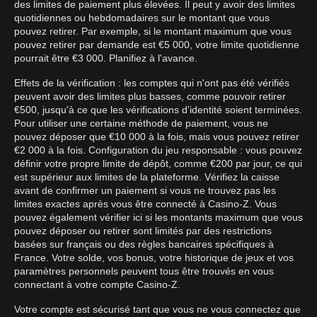
des limites de paiement plus élevées. Il peut y avoir des limites
quotidiennes ou hebdomadaires sur le montant que vous
pouvez retirer. Par exemple, si le montant maximum que vous
pouvez retirer par demande est €5 000, votre limite quotidienne
pourrait être €3 000. Planifiez à l'avance.
Effets de la vérification : les comptes qui n'ont pas été vérifiés
peuvent avoir des limites plus basses, comme pouvoir retirer
€500, jusqu'à ce que les vérifications d'identité soient terminées.
Pour utiliser une certaine méthode de paiement, vous ne
pouvez déposer que €10 000 à la fois, mais vous pouvez retirer
€2 000 à la fois. Configuration du jeu responsable : vous pouvez
définir votre propre limite de dépôt, comme €200 par jour, ce qui
est supérieur aux limites de la plateforme. Vérifiez la caisse
avant de confirmer un paiement si vous ne trouvez pas les
limites exactes après vous être connecté à Casino-Z. Vous
pouvez également vérifier ici si les montants maximum que vous
pouvez déposer ou retirer sont limités par des restrictions
basées sur français ou des règles bancaires spécifiques à
France. Votre solde, vos bonus, votre historique de jeux et vos
paramètres personnels peuvent tous être trouvés en vous
connectant à votre compte Casino-Z.
Votre compte est sécurisé tant que vous ne vous connectez que