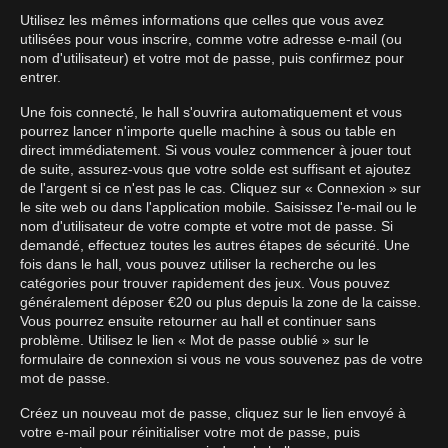
Utilisez les mêmes informations que celles que vous avez
utilisées pour vous inscrire, comme votre adresse e-mail (ou
nom d'utilisateur) et votre mot de passe, puis confirmez pour
entrer.
Une fois connecté, le hall s'ouvrira automatiquement et vous
pourrez lancer n'importe quelle machine à sous ou table en
direct immédiatement. Si vous voulez commencer à jouer tout
de suite, assurez-vous que votre solde est suffisant et ajoutez
de l'argent si ce n'est pas le cas. Cliquez sur « Connexion » sur
le site web ou dans l'application mobile. Saisissez l'e-mail ou le
nom d'utilisateur de votre compte et votre mot de passe. Si
demandé, effectuez toutes les autres étapes de sécurité. Une
fois dans le hall, vous pouvez utiliser la recherche ou les
catégories pour trouver rapidement des jeux. Vous pouvez
généralement déposer €20 ou plus depuis la zone de la caisse.
Vous pourrez ensuite retourner au hall et continuer sans
problème. Utilisez le lien « Mot de passe oublié » sur le
formulaire de connexion si vous ne vous souvenez pas de votre
mot de passe.
Créez un nouveau mot de passe, cliquez sur le lien envoyé à
votre e-mail pour réinitialiser votre mot de passe, puis