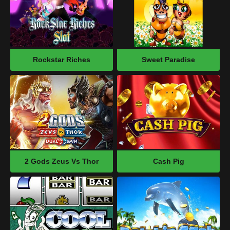
Rockstar Riches
9 Lions
2 Gods Zeus Vs Thor
Cash Pig