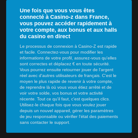
Une fois que vous vous êtes
connecté à Casino-z dans France,
vous pouvez accéder rapidement à
votre compte, aux bonus et aux halls
du casino en direct
Le processus de connexion à Casino-Z est rapide
et facile. Connectez-vous pour modifier les
informations de votre profil, assurez-vous qu'elles
sont correctes et déplacez € en toute sécurité.
Vous pourrez ensuite retourner jouer de l'argent
réel avec d'autres utilisateurs de français. C'est le
moyen le plus rapide de revenir à votre compte,
de reprendre là où vous vous étiez arrêté et de
voir votre solde, vos bonus et votre activité
récente. Tout ce qu'il faut, c'est quelques clics.
Utilisez-le chaque fois que vous voulez jouer
depuis un nouvel appareil, gérer les paramètres
de jeu responsable ou vérifier l'état des paiements
sans contacter le support.