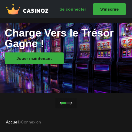
Se connecter
S'inscrire
Charge Vers le Trésor
Gagne !
Jouer maintenant
Accueil
Connexion