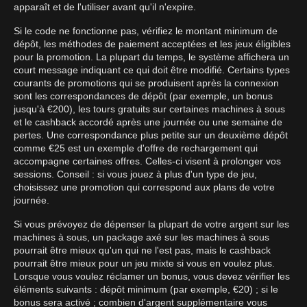
apparaît et de l'utiliser avant qu'il n'expire.
Si le code ne fonctionne pas, vérifiez le montant minimum de
dépôt, les méthodes de paiement acceptées et les jeux éligibles
pour la promotion. La plupart du temps, le système affichera un
court message indiquant ce qui doit être modifié. Certains types
courants de promotions qui se produisent après la connexion
sont les correspondances de dépôt (par exemple, un bonus
jusqu'à €200), les tours gratuits sur certaines machines à sous
et le cashback accordé après une journée ou une semaine de
pertes. Une correspondance plus petite sur un deuxième dépôt
comme €25 est un exemple d'offre de rechargement qui
accompagne certaines offres. Celles-ci visent à prolonger vos
sessions. Conseil : si vous jouez à plus d'un type de jeu,
choisissez une promotion qui correspond aux plans de votre
journée.
Si vous prévoyez de dépenser la plupart de votre argent sur les
machines à sous, un package axé sur les machines à sous
pourrait être mieux qu'un qui ne l'est pas, mais le cashback
pourrait être mieux pour un jeu mixte si vous en voulez plus.
Lorsque vous voulez réclamer un bonus, vous devez vérifier les
éléments suivants : dépôt minimum (par exemple, €20) ; si le
bonus sera activé ; combien d'argent supplémentaire vous