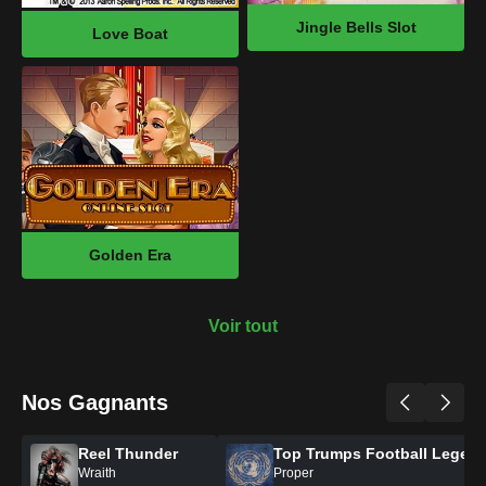
Jingle Bells Slot
Love Boat
Golden Era
Voir tout
Nos Gagnants
Reel Thunder
Top Trumps Football Legen
Wraith
Proper