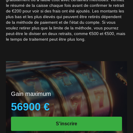
le résumé de la caisse chaque fois avant de confirmer le retrait
de €200 pour voir si des frais ont été ajoutés. Les montants les
plus bas et les plus élevés qui peuvent être retirés dépendent
de la méthode de paiement et de l'état du compte. Si vous
voulez retirer plus que la limite de la méthode, vous pourrez
peut-être le diviser en deux retraits, comme €500 et €500, mais
le temps de traitement peut être plus long.
Gain maximum
56900 €
S'inscrire