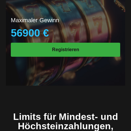
Maximaler Gewinn
56900 €
Registrieren
Limits für Mindest- und
Höchsteinzahlungen,