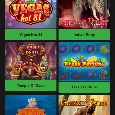
Vegas Hot 81
Indian Ruby
Temple Of Dead
Fresh Fortune