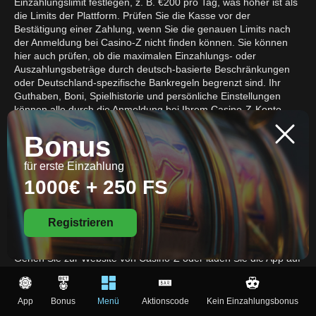
Einzahlungslimit festlegen, z. B. €200 pro Tag, was höher ist als
die Limits der Plattform. Prüfen Sie die Kasse vor der
Bestätigung einer Zahlung, wenn Sie die genauen Limits nach
der Anmeldung bei Casino-Z nicht finden können. Sie können
hier auch prüfen, ob die maximalen Einzahlungs- oder
Auszahlungsbeträge durch deutsch-basierte Beschränkungen
oder Deutschland-spezifische Bankregeln begrenzt sind. Ihr
Guthaben, Boni, Spielhistorie und persönliche Einstellungen
können alle durch die Anmeldung bei Ihrem Casino-Z-Konto
gefunden werden.
Bonus
Ihr Konto ist sicher, solange Sie sich nur auf der offiziellen
Casino-Z-Website oder-App anmelden und niemandem Ihre
für erste Einzahlung
Anmeldedaten mitteilen.
1000€ + 250 FS
Registrieren
Wie Sie sich anmelden
Gehen Sie zur Website von Casino-Z oder laden Sie die App auf
Ihr Telefon herunter. Um zur Hauptseite zu gelangen, klicken Sie
auf Anmelden. Geben Sie Ihre genehmigte E-Mail-Adresse und
App
Bonus
Menü
Aktionscode
Kein Einzahlungsbonus
Ihr Passwort ein. Schließen Sie die Zwei-Faktor-