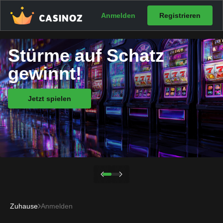
Anmelden
Registrieren
Stürme auf Schatz
gewinnt!
Jetzt spielen
Zuhause
Anmelden