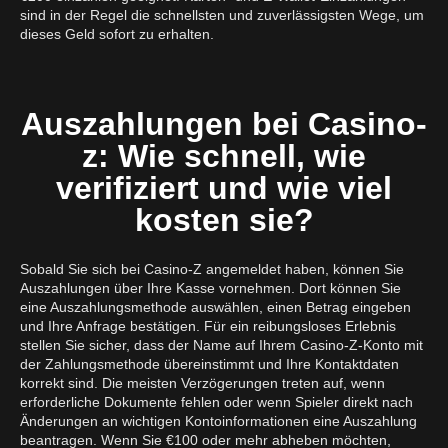
€200 einzahlen geeignet. Karten- und E-Wallet-Einzahlungen
sind in der Regel die schnellsten und zuverlässigsten Wege, um
dieses Geld sofort zu erhalten.
Auszahlungen bei Casino-
z: Wie schnell, wie
verifiziert und wie viel
kosten sie?
Sobald Sie sich bei Casino-Z angemeldet haben, können Sie
Auszahlungen über Ihre Kasse vornehmen. Dort können Sie
eine Auszahlungsmethode auswählen, einen Betrag eingeben
und Ihre Anfrage bestätigen. Für ein reibungsloses Erlebnis
stellen Sie sicher, dass der Name auf Ihrem Casino-Z-Konto mit
der Zahlungsmethode übereinstimmt und Ihre Kontaktdaten
korrekt sind. Die meisten Verzögerungen treten auf, wenn
erforderliche Dokumente fehlen oder wenn Spieler direkt nach
Änderungen an wichtigen Kontoinformationen eine Auszahlung
beantragen. Wenn Sie €100 oder mehr abheben möchten,