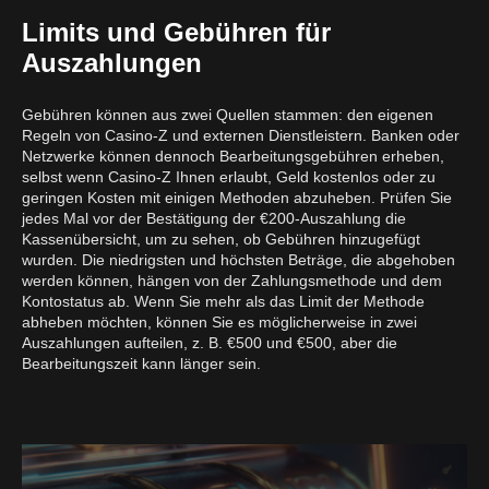
Limits und Gebühren für
Auszahlungen
Gebühren können aus zwei Quellen stammen: den eigenen
Regeln von Casino-Z und externen Dienstleistern. Banken oder
Netzwerke können dennoch Bearbeitungsgebühren erheben,
selbst wenn Casino-Z Ihnen erlaubt, Geld kostenlos oder zu
geringen Kosten mit einigen Methoden abzuheben. Prüfen Sie
jedes Mal vor der Bestätigung der €200-Auszahlung die
Kassenübersicht, um zu sehen, ob Gebühren hinzugefügt
wurden. Die niedrigsten und höchsten Beträge, die abgehoben
werden können, hängen von der Zahlungsmethode und dem
Kontostatus ab. Wenn Sie mehr als das Limit der Methode
abheben möchten, können Sie es möglicherweise in zwei
Auszahlungen aufteilen, z. B. €500 und €500, aber die
Bearbeitungszeit kann länger sein.