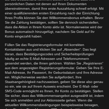
Sie aus Deutschland kommen, stellen Sie sicher, dass Ihre
persönlichen Daten mit denen auf Ihren Dokumenten
übereinstimmen, damit Ihre erste Auszahlung schnell erfolgt. Mit
einer qualifizierenden ersten Einzahlung nach der Einrichtung
Ihres Profils können Sie den Willkommensbonus erhalten. Bevor
Sie die Zahlung bestätigen, sollten Sie dennoch sicherstellen,
dass die Aktion in Ihrem Konto aktiv ist. Normalerweise wird der
Bonus automatisch hinzugefügt, nachdem Sie Geld auf Ihr
Konto eingezahlt haben.
Füllen Sie das Registrierungsformular mit korrekten
Kontaktdaten aus und klicken Sie auf „Absenden“. Das liegt
daran, dass Bestätigungscodes und Sicherheitsprüfungen
häufig an echte E-Mail-Adressen und Telefonnummern
gesendet werden, die Ihnen gehören. Wählen Sie „Registrieren“
aus dem angezeigten Registrierungsformular. Geben Sie Ihre E-
Mail-Adresse, Ihr Passwort, Ihr Geburtsdatum und Ihre Adresse
ein. Möglicherweise werden Sie aufgefordert, Ihre
Staatsangehörigkeit nachzuweisen, geben Sie diese also genau
so ein, wie sie auf Ihrem Ausweis erscheint. Der E-Mail- oder
SMS-Code ermöglicht es Ihnen, Ihr Konto zu bestätigen. Stellen
Sie sicher, dass das Willkommensangebot ausgewählt ist, indem
Sie sich anmelden und zur Aktionsseite gehen. Wenn die
aktuellen Willkommensbedingungen beispielsweise besagen,