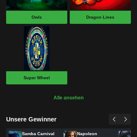
Owls
Dragon Lines
Night Club 81
Alle ansehen
Unsere Gewinner
Samba Carnival
Napoleon
Ve