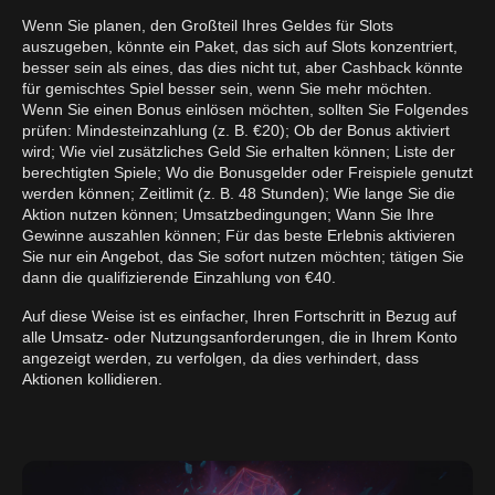
Wenn Sie planen, den Großteil Ihres Geldes für Slots
auszugeben, könnte ein Paket, das sich auf Slots konzentriert,
besser sein als eines, das dies nicht tut, aber Cashback könnte
für gemischtes Spiel besser sein, wenn Sie mehr möchten.
Wenn Sie einen Bonus einlösen möchten, sollten Sie Folgendes
prüfen: Mindesteinzahlung (z. B. €20); Ob der Bonus aktiviert
wird; Wie viel zusätzliches Geld Sie erhalten können; Liste der
berechtigten Spiele; Wo die Bonusgelder oder Freispiele genutzt
werden können; Zeitlimit (z. B. 48 Stunden); Wie lange Sie die
Aktion nutzen können; Umsatzbedingungen; Wann Sie Ihre
Gewinne auszahlen können; Für das beste Erlebnis aktivieren
Sie nur ein Angebot, das Sie sofort nutzen möchten; tätigen Sie
dann die qualifizierende Einzahlung von €40.
Auf diese Weise ist es einfacher, Ihren Fortschritt in Bezug auf
alle Umsatz- oder Nutzungsanforderungen, die in Ihrem Konto
angezeigt werden, zu verfolgen, da dies verhindert, dass
Aktionen kollidieren.