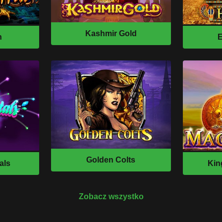
Kashmir Gold
n
E
Golden Colts
als
Kin
Zobacz wszystko