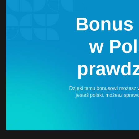
Bonus 
w Pol
prawdz
Dzięki temu bonusowi możesz w
jesteś polski, możesz sprawd