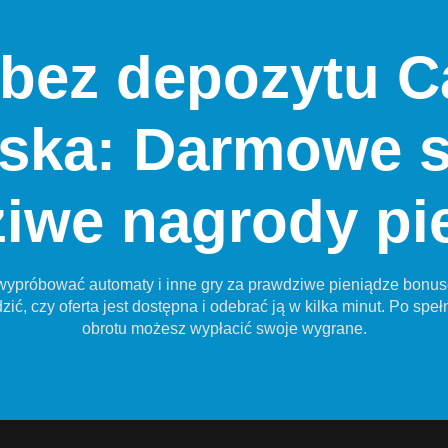
bez depozytu C
ska: Darmowe s
iwe nagrody pi
ypróbować automaty i inne gry za prawdziwe pieniądze bonuso
zić, czy oferta jest dostępna i odebrać ją w kilka minut. Po s
obrotu możesz wypłacić swoje wygrane.