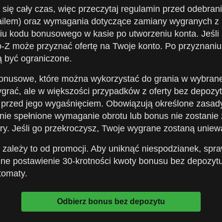
 się cały czas, więc przeczytaj regulamin przed odebra
mailem) oraz wymagania dotyczące zamiany wygranych z
iu kodu bonusowego w kasie po utworzeniu konta. Jeśli 
ino-Z może przyznać ofertę na Twoje konto. Po przyzn
 być ograniczone.
nusowe, które można wykorzystać do grania w wybrane 
wygrać, ale w większości przypadków z oferty bez depoz
 przed jego wygaśnięciem. Obowiązują określone zasady
anie spełnione wymaganie obrotu lub bonus nie zostan
. Jeśli go przekroczysz, Twoje wygrane zostaną uniew
 zależy to od promocji. Aby uniknąć niespodzianek, spra
ne postawienie 30-krotności kwoty bonusu bez depozytu
tomaty.
Odbierz bonus bez depozytu