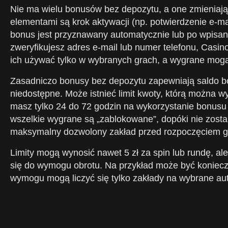
Nie ma wielu bonusów bez depozytu, a one zmieniają
elementami są krok aktywacji (np. potwierdzenie e-
bonus jest przyznawany automatycznie lub po wpisan
zweryfikujesz adres e-mail lub numer telefonu, Cas
ich używać tylko w wybranych grach, a wygrane mogą
Zasadniczo bonusy bez depozytu zapewniają saldo bo
niedostępne. Może istnieć limit kwoty, którą można 
masz tylko 24 do 72 godzin na wykorzystanie bonusu
wszelkie wygrane są „zablokowane”, dopóki nie zost
maksymalny dozwolony zakład przed rozpoczęciem gry
Limity mogą wynosić nawet 5 zł za spin lub rundę, ale
się do wymogu obrotu. Na przykład może być koniecz
wymogu mogą liczyć się tylko zakłady na wybrane au