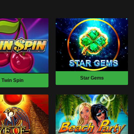
Star Gems
Twin Spin