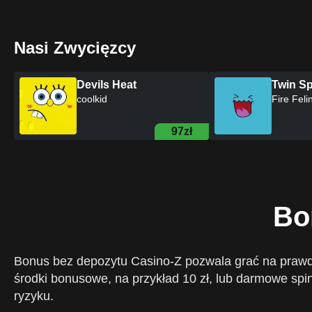
Nasi Zwycięzcy
Aztec Temple (Platipus)
Devils 
Tusk
coolkid
394zł
Bo
Bonus bez depozytu Casino-Z pozwala grać na prawd
środki bonusowe, na przykład 10 zł, lub darmowe spin
ryzyku.