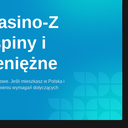
asino-Z
piny i
eniężne
we. Jeśli mieszkasz w Polska i
pełnieniu wymagań dotyczących