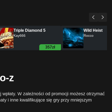
Twin Spin
Triple Diamond
Crash Test
Kay666
187zł
o-z
 wpłaty. W zależności od promocji możesz otrzymać
y i inne kwalifikujące się gry przy mniejszym